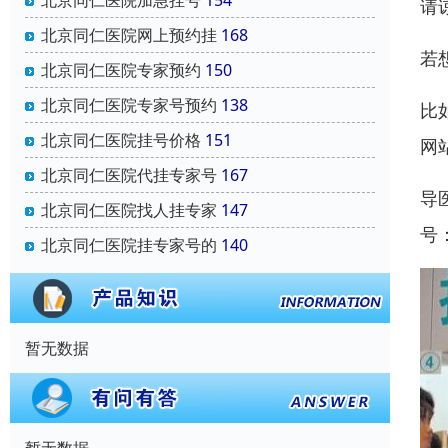
北京同仁医院加急挂号
154
请
北京同仁医院网上预约挂
168
若
北京同仁医院专家预约
150
北京同仁医院专家号预约
138
比
北京同仁医院挂号价格
151
网
北京同仁医院代挂专家号
167
导
北京同仁医院找人挂专家
147
号
北京同仁医院挂专家号的
140
暂无数据