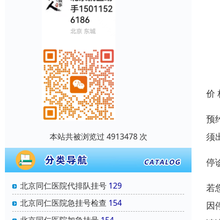
价
预
须
本站共被浏览过 4913478 次
停
北京同仁医院代排队挂号
129
若
北京同仁医院急挂号检查
154
因