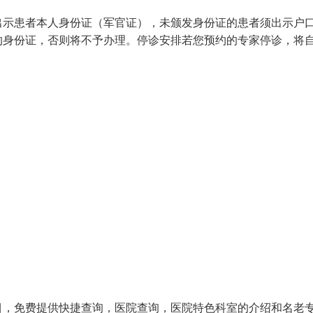
出示患者本人身份证（军官证），未颁发身份证的患者须出示户
的身份证，否则将不予办理。停诊安排若您预约的专家停诊，将
目，免费提供快捷查询，医院查询，医院特色科室的介绍和名老