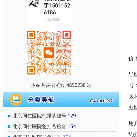
价
导
号
本站共被浏览过 4890238 次
医
业
北京同仁医院代排队挂号
129
用
北京同仁医院急挂号检查
154
约