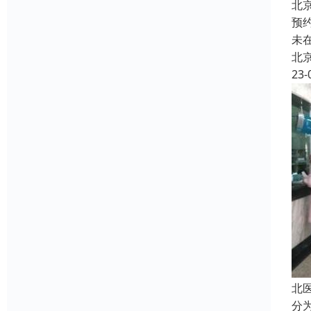
北
预
未
北
23-
北
分