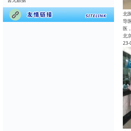
暂无数据
北
导
医
北
23-