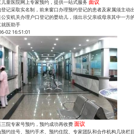
面议
京儿童医院网上专家预约，提供一站式服务
约登记采取实名制，前来窗口办理预约登记的患者及家属须主动
在公安机关办理户口登记的婴幼儿，须出示父亲或母亲其中一方
京就医助手
06-02 16:51:01
面议
医三院专家号预约，预约成功再收费
为预约挂号、预约手术、预约住院、专家团队和合作机构几块栏