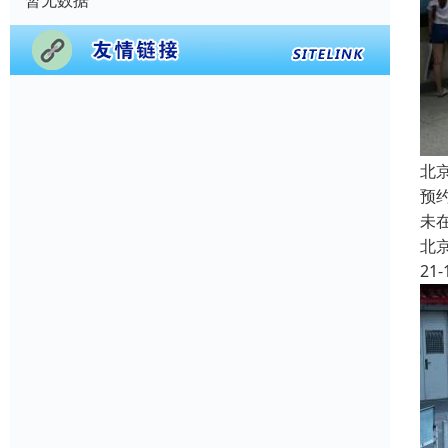
暂无数据
北
预
未
北
21-