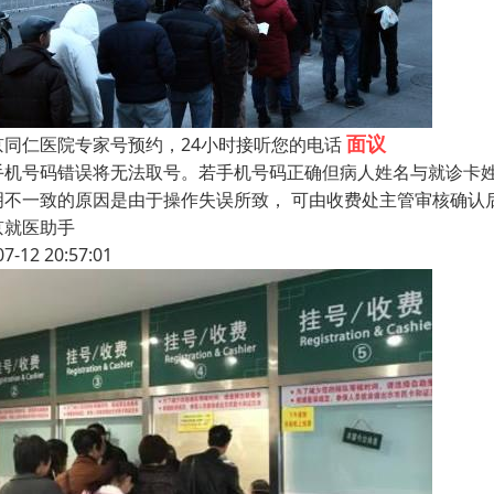
面议
京同仁医院专家号预约，24小时接听您的电话
手机号码错误将无法取号。若手机号码正确但病人姓名与就诊卡姓
明不一致的原因是由于操作失误所致， 可由收费处主管审核确认
京就医助手
07-12 20:57:01