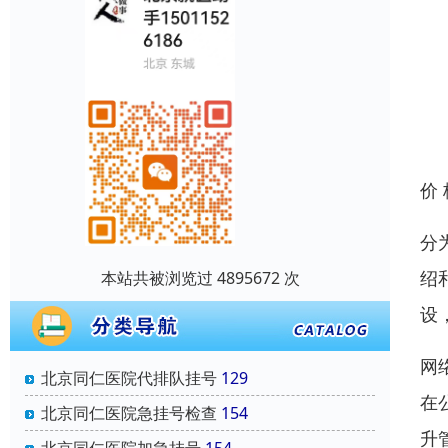
价
分
绍
本站共被浏览过 4895672 次
设
网
北京同仁医院代排队挂号
129
在
北京同仁医院急挂号检查
154
升