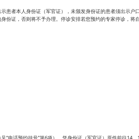
出示患者本人身份证（军官证），未颁发身份证的患者须出示户
的身份证，否则将不予办理。停诊安排若您预约的专家停诊，将
“电话预约挂号”第6项），凭身份证（军官证）原件前往14、1