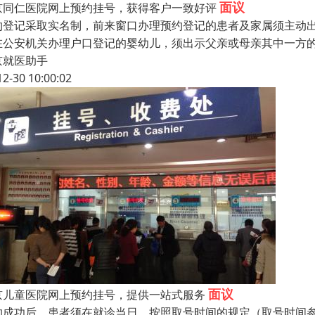
面议
京同仁医院网上预约挂号，获得客户一致好评
约登记采取实名制，前来窗口办理预约登记的患者及家属须主动
在公安机关办理户口登记的婴幼儿，须出示父亲或母亲其中一方
京就医助手
12-30 10:00:02
面议
京儿童医院网上预约挂号，提供一站式服务
约成功后，患者须在就诊当日，按照取号时间的规定（取号时间参见