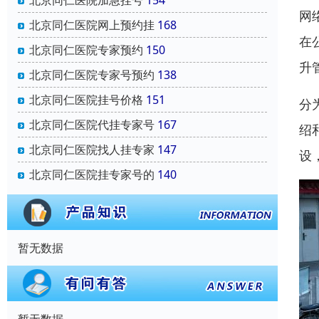
北京同仁医院加急挂号
154
网
北京同仁医院网上预约挂
168
在
北京同仁医院专家预约
150
升
北京同仁医院专家号预约
138
北京同仁医院挂号价格
151
分
北京同仁医院代挂专家号
167
绍
北京同仁医院找人挂专家
147
设
北京同仁医院挂专家号的
140
暂无数据