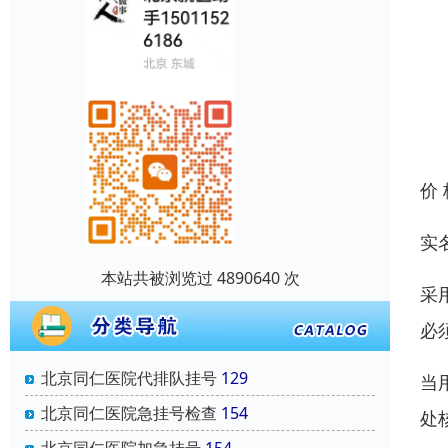
价
实
本站共被浏览过 4890640 次
采
必
北京同仁医院代排队挂号
129
当
北京同仁医院急挂号检查
154
处