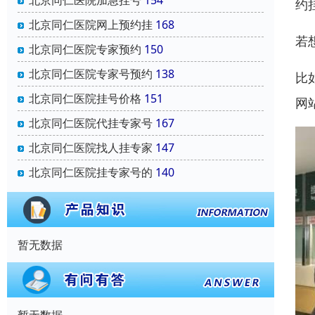
北京同仁医院加急挂号
154
约
北京同仁医院网上预约挂
168
若
北京同仁医院专家预约
150
北京同仁医院专家号预约
138
比
北京同仁医院挂号价格
151
网
北京同仁医院代挂专家号
167
北京同仁医院找人挂专家
147
北京同仁医院挂专家号的
140
暂无数据