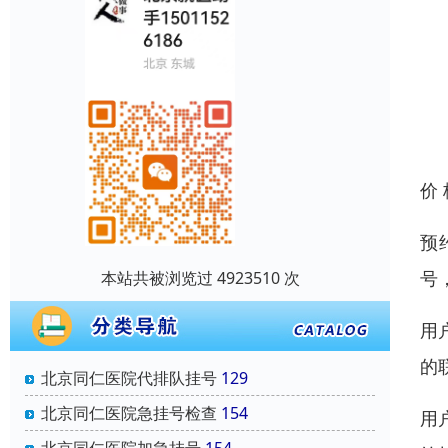
价
预
号
本站共被浏览过 4923510 次
用
的
北京同仁医院代排队挂号
129
北京同仁医院急挂号检查
154
用