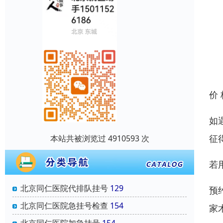
价
如
征
本站共被浏览过 4910593 次
若
北京同仁医院代排队挂号
129
预
北京同仁医院急挂号检查
154
家