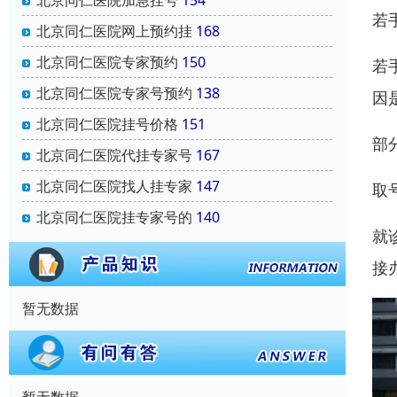
北京同仁医院加急挂号
154
若
北京同仁医院网上预约挂
168
北京同仁医院专家预约
150
若
北京同仁医院专家号预约
138
因
北京同仁医院挂号价格
151
部
北京同仁医院代挂专家号
167
北京同仁医院找人挂专家
147
取
北京同仁医院挂专家号的
140
就
接
暂无数据