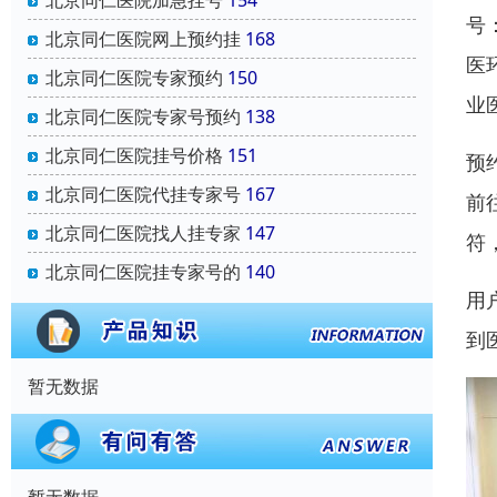
北京同仁医院加急挂号
154
号
北京同仁医院网上预约挂
168
医
北京同仁医院专家预约
150
业
北京同仁医院专家号预约
138
北京同仁医院挂号价格
151
预
北京同仁医院代挂专家号
167
前
北京同仁医院找人挂专家
147
符
北京同仁医院挂专家号的
140
用
到
暂无数据