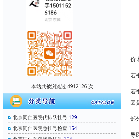
价
若
本站共被浏览过 4912126 次
若
因
北京同仁医院代排队挂号
129
部
北京同仁医院急挂号检查
154
导