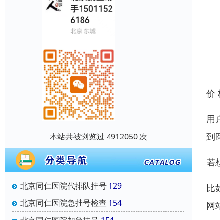
价
用
到
本站共被浏览过 4912050 次
若
北京同仁医院代排队挂号
129
比
北京同仁医院急挂号检查
154
网