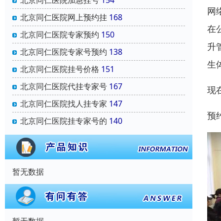
北京同仁医院加急挂号
154
网
北京同仁医院网上预约挂
168
在
北京同仁医院专家预约
150
升
北京同仁医院专家号预约
138
生
北京同仁医院挂号价格
151
北京同仁医院代挂专家号
167
现
北京同仁医院找人挂专家
147
预
北京同仁医院挂专家号的
140
暂无数据