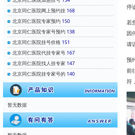
北京同仁医院加急挂号
154
停
北京同仁医院网上预约挂
168
北京同仁医院专家预约
150
若
北京同仁医院专家号预约
138
因
北京同仁医院挂号价格
151
请
北京同仁医院代挂专家号
167
预
北京同仁医院找人挂专家
147
前
北京同仁医院挂专家号的
140
符
暂无数据