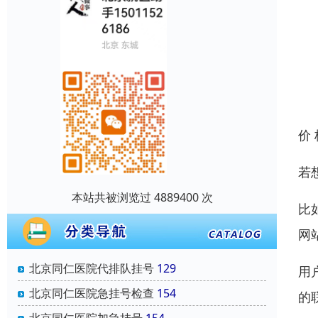
价
若
本站共被浏览过 4889400 次
比
网
北京同仁医院代排队挂号
129
用
北京同仁医院急挂号检查
154
的