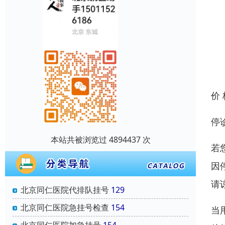
价
停
本站共被浏览过 4894437 次
若
因
请
北京同仁医院代排队挂号
129
北京同仁医院急挂号检查
154
当