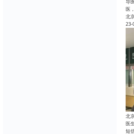
导
医
北
23-
北
医
短