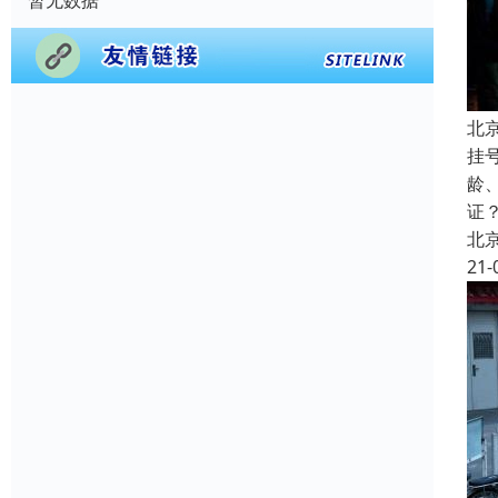
暂无数据
北
挂
龄
证
北
21-