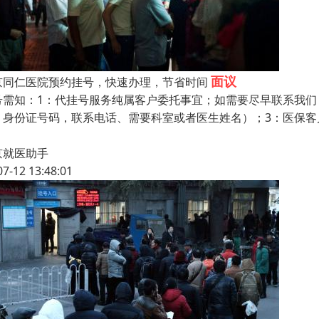
面议
京同仁医院预约挂号，快速办理，节省时间
号需知：1：代挂号服务纯属客户委托事宜；如需要尽早联系我们
、身份证号码，联系电话、需要科室或者医生姓名）；3：医保
？
京就医助手
07-12 13:48:01