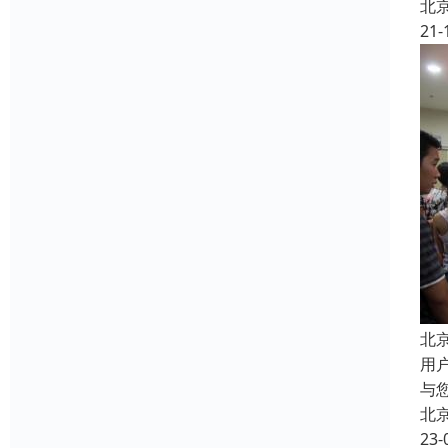
北
21-
北
用
与
北
23-