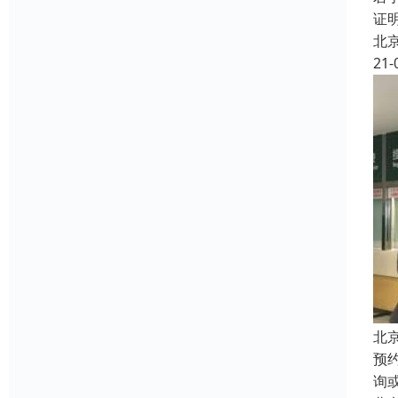
证
北
21-
北
预
询