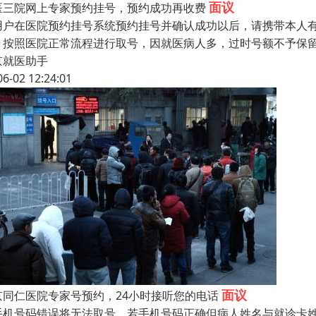
面议
医三院网上专家预约挂号，预约成功再收费
用户在医院预约挂号系统预约挂号并确认成功以后，请携带本人
，按照医院正常流程进行取号，因就医病人多，过时号额不予保
京就医助手
06-02 12:24:01
面议
京同仁医院专家号预约，24小时接听您的电话
手机号码错误将无法取号。若手机号码正确但病人姓名与就诊卡姓