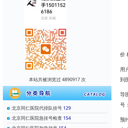
价
用
到
本站共被浏览过 4890917 次
导
号
北京同仁医院代排队挂号
129
北京同仁医院急挂号检查
154
预