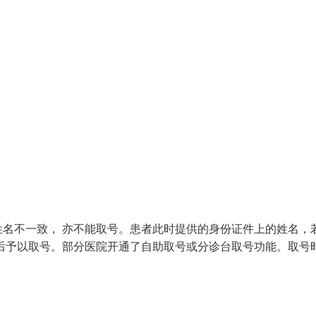
名不一致， 亦不能取号。患者此时提供的身份证件上的姓名，
后予以取号。部分医院开通了自助取号或分诊台取号功能。取号